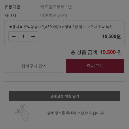
유통기한
제조일로부터 1년
택배사
대한통운(상온)
★행사★ 큐빅양갱 (40gx30개입)+쇼핑백 / 팥 딸기 고구마 호박 녹차
19,500
원
19,500
총 상품 금액
원
즉시구매
장바구니 담기
상세정보 새창 열기
상세 정보를 확대해 보실 수 있습니다.