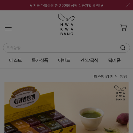
★ 지금 가입하면 총 3,000원 상당 신규가입 혜택! ★
베스트
특가상품
이벤트
간식/급식
답례품
[화과방]양갱
양갱