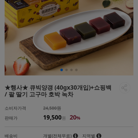
★행사★ 큐빅양갱 (40gx30개입)+쇼핑백
/ 팥 딸기 고구마 호박 녹차
소비자가격
24,500원
20
19,500
판매가
원
%
배송비
개별(전체무료)
지역별