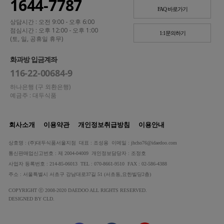
1644-7787
FAQ 바로가기
상담시간 : 오전 9:00 - 오후 6:00
점심시간 : 오후 12:00 - 오후 1:00
1:1문의하기
(토, 일, 공휴일 휴무)
화과방 입금계좌
116-22-00684-9
하나은행 (구 외환은행)
예금주 : 대두식품
회사소개
이용약관
개인정보취급방침
이용안내
상호명 : (주)대두식품서울지점 대표 : 조성용 이메일 : jhcho76@idaedoo.com
통신판매업신고번호 : 제 2004-04009 개인정보담당자 : 조정호
사업자 등록번호 : 214-85-06013 TEL : 070-8661-9510 FAX : 02-586-4388
주소 : 서울특별시 서초구 강남대로37길 51 (서초동,요한빌딩2층)
COPYRIGHT ⓒ 2008-2020 DAEDOO ALL RIGHTS RESERVED.
DESIGNED BY CLD.