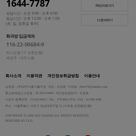
1644-7787
FAQ 바로가기
상담시간 : 오전 9:00 - 오후 6:00
점심시간 : 오후 12:00 - 오후 1:00
1:1문의하기
(토, 일, 공휴일 휴무)
화과방 입금계좌
116-22-00684-9
하나은행 (구 외환은행)
예금주 : 대두식품
회사소개
이용약관
개인정보취급방침
이용안내
상호명 : (주)대두식품서울지점 대표 : 조성용 이메일 : jhcho76@idaedoo.com
통신판매업신고번호 : 제 2004-04009 개인정보담당자 : 조정호
사업자 등록번호 : 214-85-06013 TEL : 070-8661-9510 FAX : 02-586-4388
주소 : 서울특별시 서초구 강남대로37길 51 (서초동,요한빌딩2층)
COPYRIGHT ⓒ 2008-2020 DAEDOO ALL RIGHTS RESERVED.
DESIGNED BY CLD.