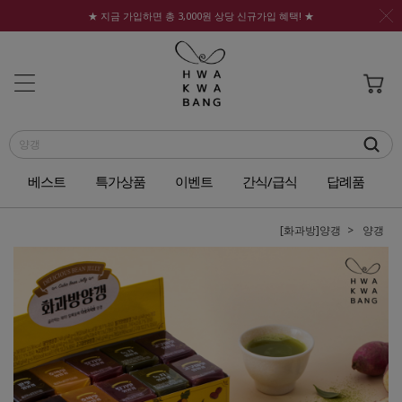
★ 지금 가입하면 총 3,000원 상당 신규가입 혜택! ★
베스트
특가상품
이벤트
간식/급식
답례품
[화과방]양갱
양갱