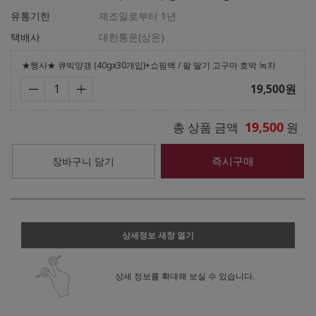
유통기한
제조일로부터 1년
택배사
대한통운(상온)
★행사★ 큐빅양갱 (40gx30개입)+쇼핑백 / 팥 딸기 고구마 호박 녹차
19,500
원
19,500
총 상품 금액
원
즉시구매
장바구니 담기
상세정보 새창 열기
상세 정보를 확대해 보실 수 있습니다.