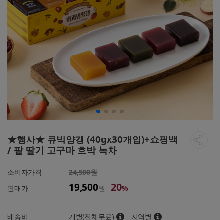
★행사★ 큐빅양갱 (40gx30개입)+쇼핑백
/ 팥 딸기 고구마 호박 녹차
소비자가격
24,500원
20
19,500
판매가
원
%
배송비
개별(전체무료)
지역별