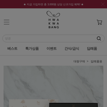
★ 지금 가입하면 총 3,000원 상당 신규가입 혜택! ★
베스트
특가상품
이벤트
간식/급식
답례품
대량구매
답례품용