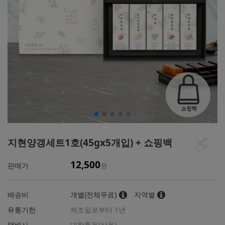
지현양갱세트1호(45gx5개입) + 쇼핑백
12,500
판매가
원
배송비
개별(전체무료)
지역별
유통기한
제조일로부터 1년
택배사
대한통운(상온)