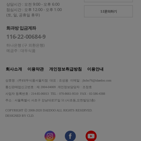
상담시간 : 오전 9:00 - 오후 6:00
점심시간 : 오후 12:00 - 오후 1:00
1:1문의하기
(토, 일, 공휴일 휴무)
화과방 입금계좌
116-22-00684-9
하나은행 (구 외환은행)
예금주 : 대두식품
회사소개
이용약관
개인정보취급방침
이용안내
상호명 : (주)대두식품서울지점 대표 : 조성용 이메일 : jhcho76@idaedoo.com
통신판매업신고번호 : 제 2004-04009 개인정보담당자 : 조정호
사업자 등록번호 : 214-85-06013 TEL : 070-8661-9510 FAX : 02-586-4388
주소 : 서울특별시 서초구 강남대로37길 51 (서초동,요한빌딩2층)
COPYRIGHT ⓒ 2008-2020 DAEDOO ALL RIGHTS RESERVED.
DESIGNED BY CLD.