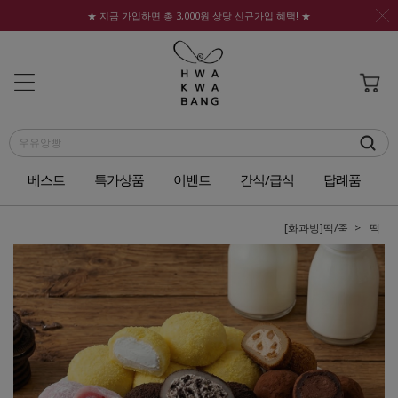
★ 지금 가입하면 총 3,000원 상당 신규가입 혜택! ★
베스트
특가상품
이벤트
간식/급식
답례품
[화과방]떡/죽
떡