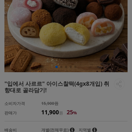
"입에서 사르르" 아이스찰떡(4gx8개입) 취
향대로 골라담기!
소비자가격
15,900원
25
11,900
판매가
원
%
배송비
개별(전체무료)
지역별