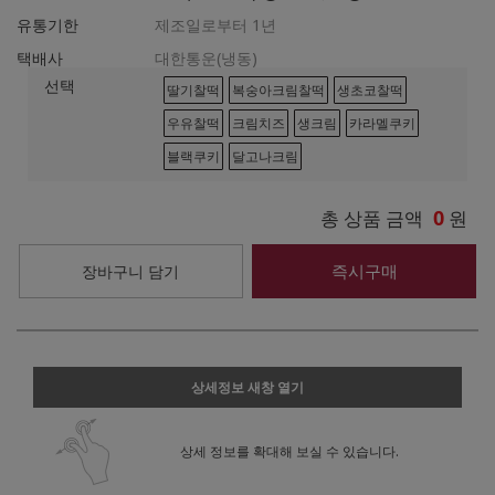
유통기한
제조일로부터 1년
택배사
대한통운(냉동)
선택
딸기찰떡
복숭아크림찰떡
생초코찰떡
우유찰떡
크림치즈
생크림
카라멜쿠키
블랙쿠키
달고나크림
0
총 상품 금액
원
즉시구매
장바구니 담기
상세정보 새창 열기
상세 정보를 확대해 보실 수 있습니다.