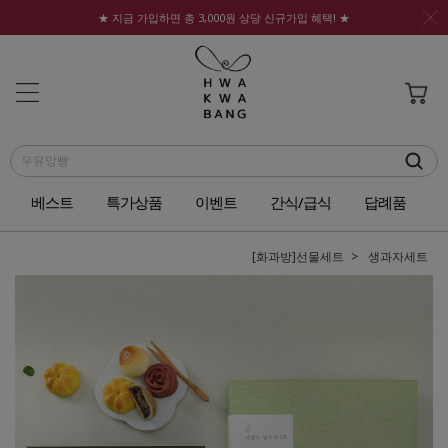
★ 지금 가입하면 총 3,000원 상당 신규가입 혜택! ★
베스트
특가상품
이벤트
간식/급식
답례품
[화과방]선물세트
생과자세트