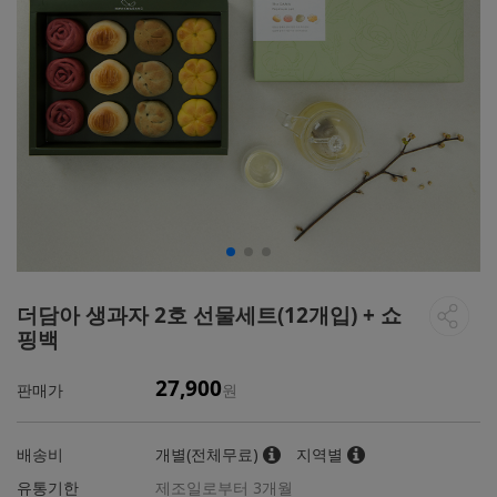
더담아 생과자 2호 선물세트(12개입) + 쇼
핑백
27,900
판매가
원
배송비
개별(전체무료)
지역별
유통기한
제조일로부터 3개월