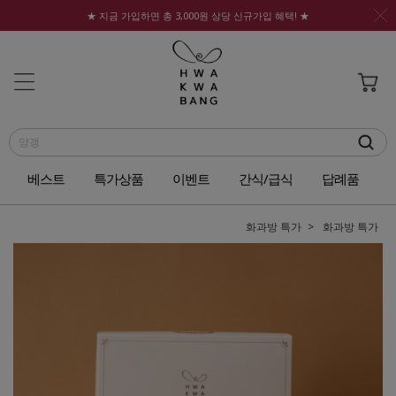
★ 지금 가입하면 총 3,000원 상당 신규가입 혜택! ★
베스트
특가상품
이벤트
간식/급식
답례품
화과방 특가
화과방 특가