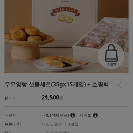
우유앙빵 선물세트(35gx15개입) + 쇼핑백
21,500
판매가
원
배송비
개별(전체무료)
지역별
유통기한
제조일로부터 3개월
택배사
대한통운(상온)