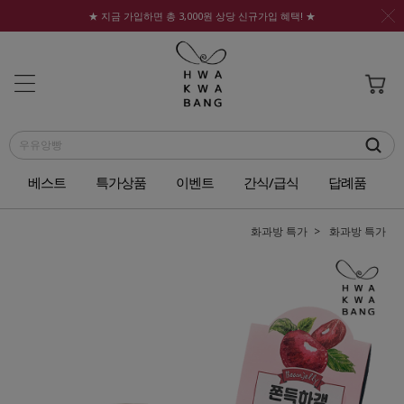
★ 지금 가입하면 총 3,000원 상당 신규가입 혜택! ★
베스트
특가상품
이벤트
간식/급식
답례품
화과방 특가
화과방 특가