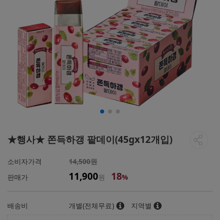
★행사★ 쫀득하갱 팥데이(45gx12개입)
소비자가격
14,500원
18
11,900
판매가
원
%
배송비
개별(전체무료)
지역별