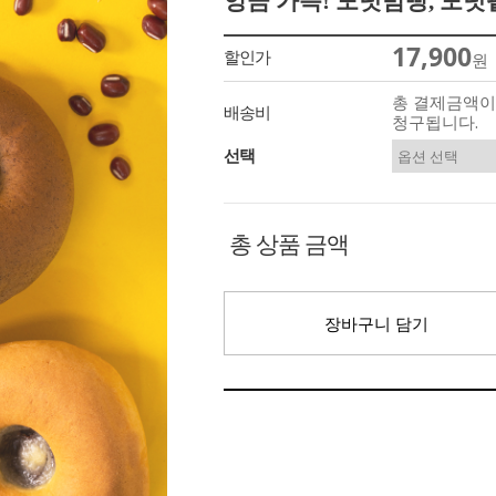
앙금 가득! 도넛밤빵, 도넛팥
17,900
할인가
원
총 결제금액이 
배송비
청구됩니다.
선택
총 상품 금액
장바구니 담기