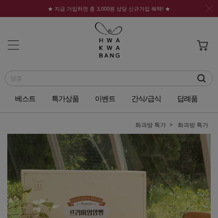
★ 지금 가입하면 총 3,000원 상당 신규가입 혜택! ★
베스트
특가상품
이벤트
간식/급식
답례품
화과방 특가
화과방 특가