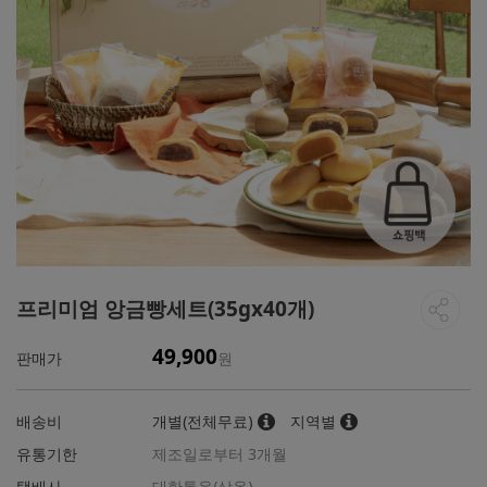
프리미엄 앙금빵세트(35gx40개)
49,900
판매가
원
배송비
개별(전체무료)
지역별
유통기한
제조일로부터 3개월
택배사
대한통운(상온)