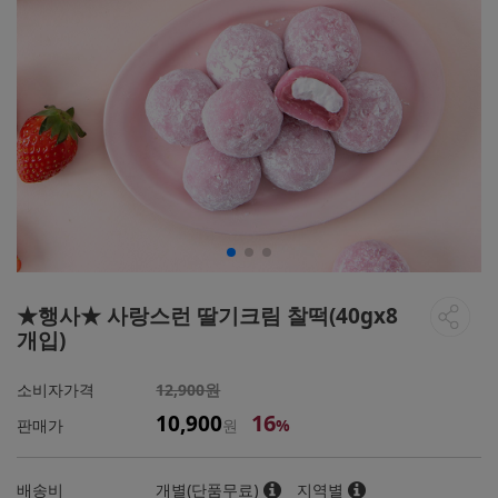
★행사★ 사랑스런 딸기크림 찰떡(40gx8
개입)
소비자가격
12,900원
16
10,900
판매가
원
%
배송비
개별(단품무료)
지역별