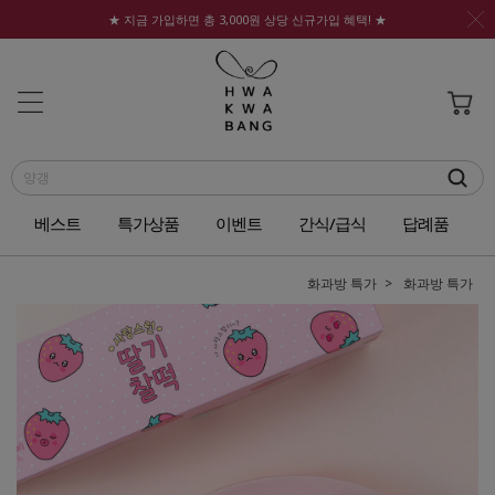
★ 지금 가입하면 총 3,000원 상당 신규가입 혜택! ★
베스트
특가상품
이벤트
간식/급식
답례품
화과방 특가
화과방 특가