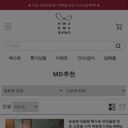
★ 지금 가입하면 총 3,000원 상당 신규가입 혜택! ★
베스트
특가상품
이벤트
간식/급식
답례품
MD추천
정렬
★송편 대용량 특가★ 우리쌀로 만
든 고운빛 사색 깨송편 3.2kg (800g