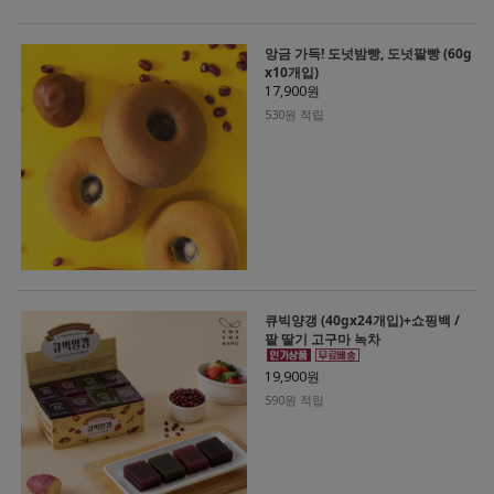
앙금 가득! 도넛밤빵, 도넛팥빵 (60g
x10개입)
17,900원
530원 적립
큐빅양갱 (40gx24개입)+쇼핑백 /
팥 딸기 고구마 녹차
19,900원
590원 적립