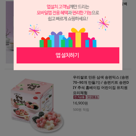
우리쌀전병세트(18개입) + 쇼핑백
21,900원
650원 적립
우리쌀로 만든 삼색 송편믹스 (송편
70~90개 만들기) / 송편키트 송편D
IY 추석 홈베이킹 어린이집 유치원
요리체험
16,900원
500원 적립