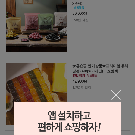
x 4팩)
29,900원
890원 적립
★홈쇼핑 인기상품★프리미엄 큐빅
양갱 (40gx60개입) + 쇼핑백
42,900원
1,280원 적립