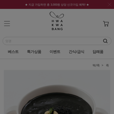
★ 지금 가입하면 총 3,000원 상당 신규가입 혜택! ★
베스트
특가상품
이벤트
간식/급식
답례품
떡/죽
죽