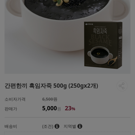
간편한끼 흑임자죽 500g (250gx2개)
소비자가격
6,500원
23
5,000
판매가
원
%
배송비
(조건)
지역별