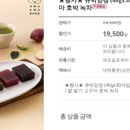
★행사★ 큐빅양갱 (40gx3
마 호박 녹차
판매가
24,500원
19,500
할인가
원
이 상품과 함
배송비
처리됩니다.
유통기한
제조일로부터 
택배사
대한통운(상온
★행사★ 큐빅양갱 (40gx30개
/ 팥 딸기 고구마 호박 녹차
총 상품 금액