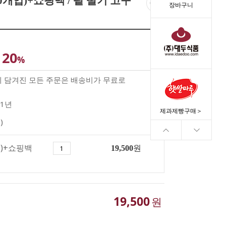
0개입)+쇼핑백 / 팥 딸기 고구
장바구니
20
%
께 담겨진 모든 주문은 배송비가 무료로
1년
제과제빵구매＞
)
입)+쇼핑백
19,500
원
19,500
원