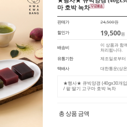
★행사★ 큐빅양갱 (40gx3
마 호박 녹차
판매가
24,500원
19,500
할인가
원
이 상품과 함
배송비
처리됩니다.
유통기한
제조일로부터 
택배사
대한통운(상온
★행사★ 큐빅양갱 (40gx30개
/ 팥 딸기 고구마 호박 녹차
총 상품 금액