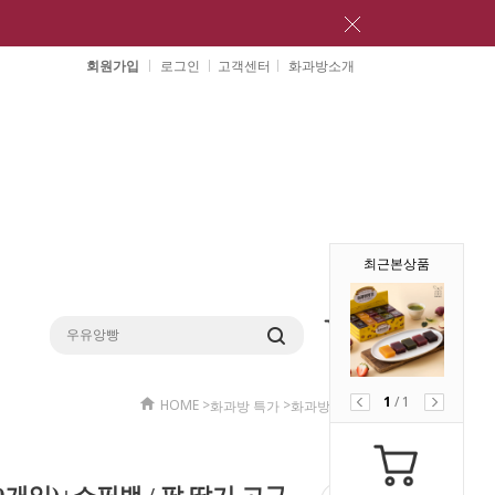
회원가입
로그인
고객센터
화과방소개
최근본상품
1
/
1
HOME
>
>
화과방 특가
화과방 특가