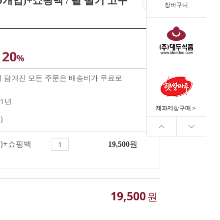
0개입)+쇼핑백 / 팥 딸기 고구
장바구니
20
%
께 담겨진 모든 주문은 배송비가 무료로
1년
제과제빵구매＞
)
입)+쇼핑백
19,500
원
19,500
원