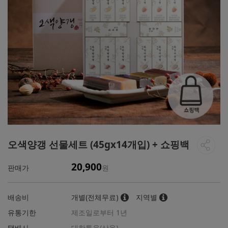
오색양갱 선물세트 (45gx14개입) + 쇼핑백
20,900
판매가
원
배송비
개별(전체무료)
지역별
유통기한
제조일로부터 1년
택배사
대한통운(상온)