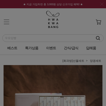
★ 지금 가입하면 총 3,000원 상당 신규가입 혜택! ★
베스트
특가상품
이벤트
간식/급식
답례품
[화과방]선물세트
양갱세트