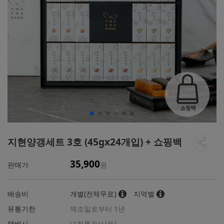
지현양갱세트 3호 (45gx24개입) + 쇼핑백
35,900
판매가
원
배송비
개별(전체무료)
지역별
유통기한
제조일로부터 1년
택배사
대한통운(상온)