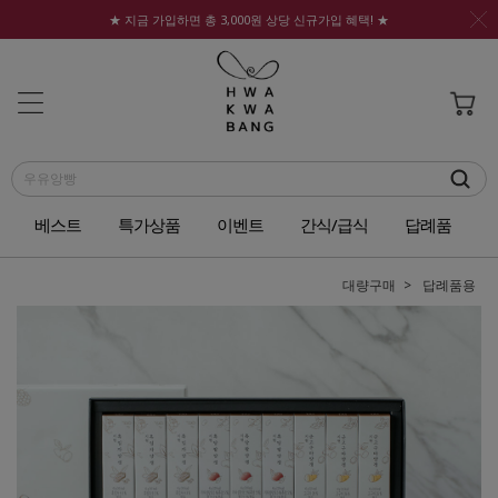
★ 지금 가입하면 총 3,000원 상당 신규가입 혜택! ★
베스트
특가상품
이벤트
간식/급식
답례품
대량구매
답례품용