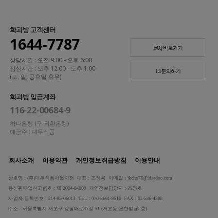
화과방 고객센터
1644-7787
FAQ 바로가기
상담시간 : 오전 9:00 - 오후 6:00
점심시간 : 오후 12:00 - 오후 1:00
1:1문의하기
(토, 일, 공휴일 휴무)
화과방 입금계좌
116-22-00684-9
하나은행 (구 외환은행)
예금주 : 대두식품
회사소개
이용약관
개인정보취급방침
이용안내
상호명 : (주)대두식품서울지점 대표 : 조성용 이메일 : jhcho76@idaedoo.com
통신판매업신고번호 : 제 2004-04009 개인정보담당자 : 조정호
사업자 등록번호 : 214-85-06013 TEL : 070-8661-9510 FAX : 02-586-4388
주소 : 서울특별시 서초구 강남대로37길 51 (서초동,요한빌딩2층)