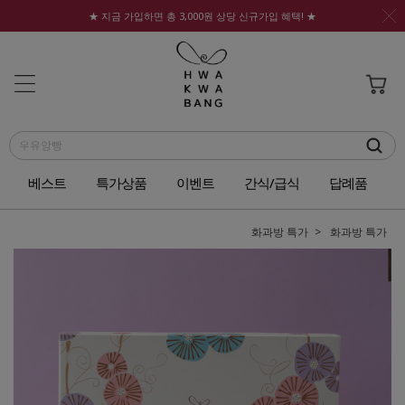
★ 지금 가입하면 총 3,000원 상당 신규가입 혜택! ★
베스트
특가상품
이벤트
간식/급식
답례품
화과방 특가
화과방 특가