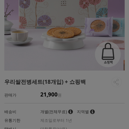
우리쌀전병세트(18개입) + 쇼핑백
21,900
판매가
원
배송비
개별(전체무료)
지역별
유통기한
제조일로부터 1년
택배사
대한통운(상온)