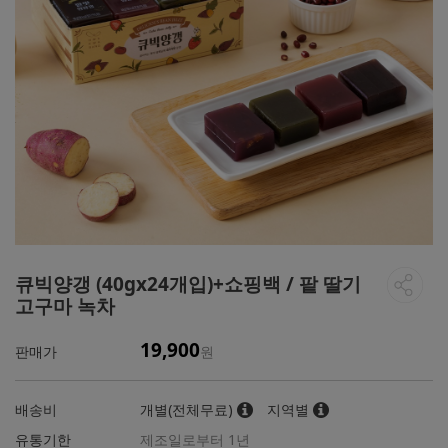
큐빅양갱 (40gx24개입)+쇼핑백 / 팥 딸기
고구마 녹차
19,900
판매가
원
배송비
개별(전체무료)
지역별
유통기한
제조일로부터 1년