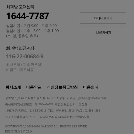
화과방 고객센터
1644-7787
FAQ 바로가기
상담시간 : 오전 9:00 - 오후 6:00
점심시간 : 오후 12:00 - 오후 1:00
1:1문의하기
(토, 일, 공휴일 휴무)
화과방 입금계좌
116-22-00684-9
하나은행 (구 외환은행)
예금주 : 대두식품
회사소개
이용약관
개인정보취급방침
이용안내
상호명 : (주)대두식품서울지점 대표 : 조성용 이메일 : jhcho76@idaedoo.com
통신판매업신고번호 : 제 2004-04009 개인정보담당자 : 조정호
사업자 등록번호 : 214-85-06013 TEL : 070-8661-9510 FAX : 02-586-4388
주소 : 서울특별시 서초구 강남대로37길 51 (서초동,요한빌딩2층)
COPYRIGHT ⓒ 2008-2020 DAEDOO ALL RIGHTS RESERVED.
DESIGNED BY CLD.