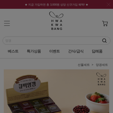
★ 지금 가입하면 총 3,000원 상당 신규가입 혜택! ★
베스트
특가상품
이벤트
간식/급식
답례품
선물세트
양갱세트