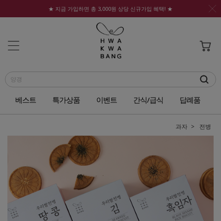
★ 지금 가입하면 총 3,000원 상당 신규가입 혜택! ★
베스트
특가상품
이벤트
간식/급식
답례품
과자
전병