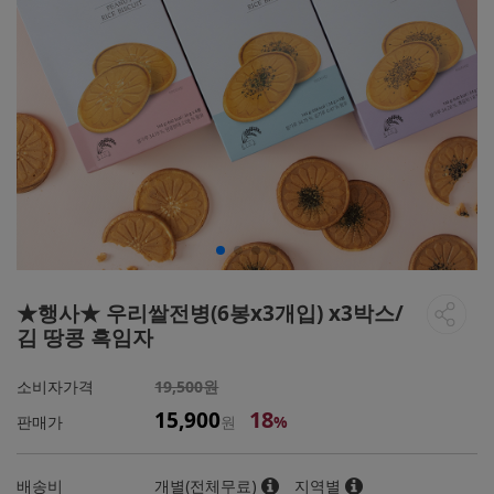
★행사★ 우리쌀전병(6봉x3개입) x3박스/
김 땅콩 흑임자
소비자가격
19,500원
18
15,900
판매가
원
%
배송비
개별(전체무료)
지역별