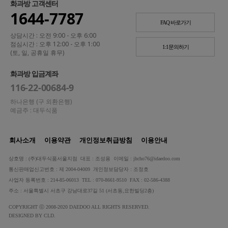
화과방 고객센터
1644-7787
FAQ 바로가기
상담시간 : 오전 9:00 - 오후 6:00
점심시간 : 오후 12:00 - 오후 1:00
1:1문의하기
(토, 일, 공휴일 휴무)
화과방 입금계좌
116-22-00684-9
하나은행 (구 외환은행)
예금주 : 대두식품
회사소개
이용약관
개인정보취급방침
이용안내
상호명 : (주)대두식품서울지점 대표 : 조성용 이메일 : jhcho76@idaedoo.com
통신판매업신고번호 : 제 2004-04009 개인정보담당자 : 조정호
사업자 등록번호 : 214-85-06013 TEL : 070-8661-9510 FAX : 02-586-4388
주소 : 서울특별시 서초구 강남대로37길 51 (서초동,요한빌딩2층)
COPYRIGHT ⓒ 2008-2020 DAEDOO ALL RIGHTS RESERVED.
DESIGNED BY CLD.