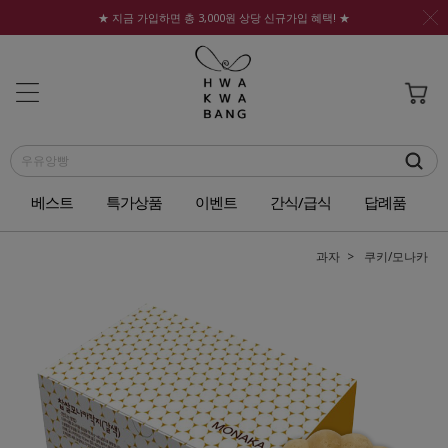
★ 지금 가입하면 총 3,000원 상당 신규가입 혜택! ★
베스트
특가상품
이벤트
간식/급식
답례품
과자
쿠키/모나카