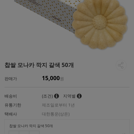
찹쌀 모나카 깍지 갈색 50개
15,000
판매가
원
배송비
(조건)
지역별
유통기한
제조일로부터 1년
택배사
대한통운(상온)
찹쌀 모나카 깍지 갈색 50개