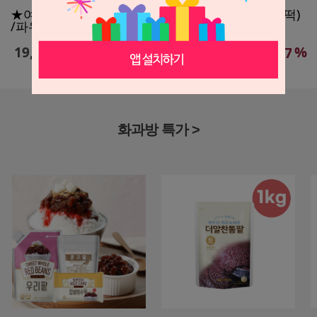
★여름특가★우리팥1kg 빙수세트(팥+고물+빙수떡)
/파우치형(국산팥)
%
19,900
원
17
화과방 특가 >