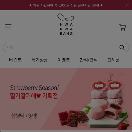
★ 지금 가입하면 총 3,000원 상당 신규가입 혜택! ★
베스트
특가상품
이벤트
간식/급식
답례품