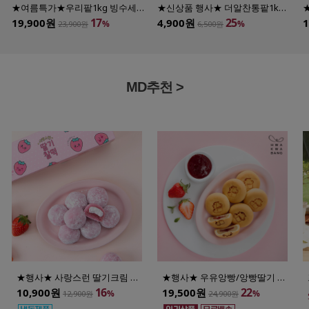
★여름특가★우리팥1kg 빙수세트(팥+고물+빙수떡) /파우치형(국산팥) 
★신상품 행사★ 더알찬통팥1kg (파우치형) /수입팥
17
25
19,900원
4,900원
%
%
23,900원
6,500원
MD추천 >
★행사★ 사랑스런 딸기크림 찰떡(40gx8개입)
★행사★ 우유앙빵/앙빵딸기 선택 (35gx20개입)
16
22
10,900원
19,500원
%
%
12,900원
24,900원