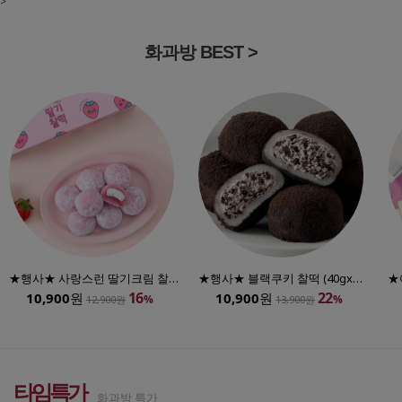
화과방 BEST >
★행사★ 사랑스런 딸기크림 찰떡(40gx8개입)
★행사★ 블랙쿠키 찰떡 (40gx8개입)
16
22
10,900
원
10,900
원
%
%
12,900원
13,900원
타임특가
화과방 특가