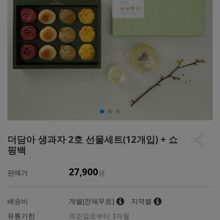
더담아 생과자 2호 선물세트(12개입) + 쇼
핑백
27,900
판매가
원
배송비
개별(전체무료)
지역별
유통기한
제조일로부터 3개월