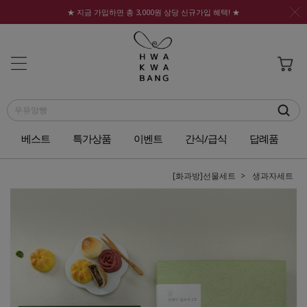
★ 지금 가입하면 총 3,000원 상당 신규가입 혜택! ★
베스트
특가상품
이벤트
간식/급식
답례품
[화과방]선물세트
생과자세트