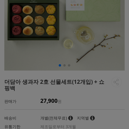
더담아 생과자 2호 선물세트(12개입) + 쇼
핑백
27,900
판매가
원
배송비
개별(전체무료)
지역별
유통기한
제조일로부터 3개월