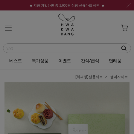
★ 지금 가입하면 총 3,000원 상당 신규가입 혜택! ★
베스트
특가상품
이벤트
간식/급식
답례품
[화과방]선물세트
생과자세트