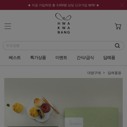
★ 지금 가입하면 총 3,000원 상당 신규가입 혜택! ★
베스트
특가상품
이벤트
간식/급식
답례품
대량구매
답례품용