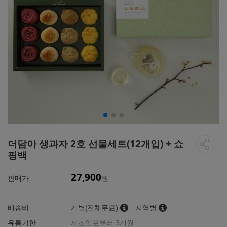
더담아 생과자 2호 선물세트(12개입) + 쇼
핑백
27,900
판매가
원
배송비
개별(전체무료)
지역별
유통기한
제조일로부터 3개월