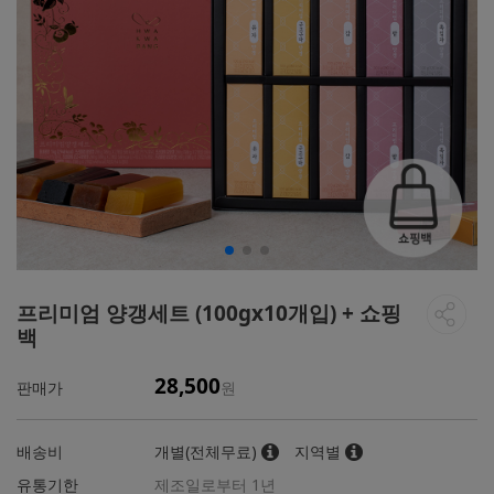
프리미엄 양갱세트 (100gx10개입) + 쇼핑
백
28,500
판매가
원
배송비
개별(전체무료)
지역별
유통기한
제조일로부터 1년