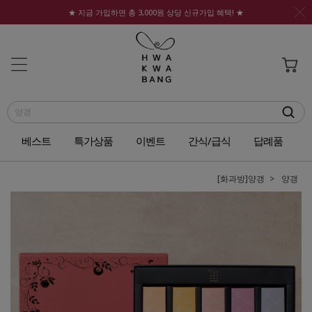
★ 지금 가입하면 총 3,000원 상당 신규가입 혜택! ★
베스트
특가상품
이벤트
간식/급식
답례품
[화과방]양갱
양갱