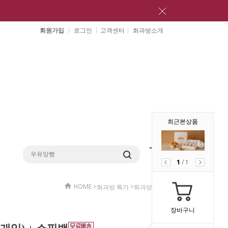
회원가입
로그인
고객센터
화과방소개
최근본상품
1
/
1
HOME
>
>
화과방 특가
화과방 특가
장바구니