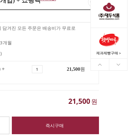
개입) + 쇼핑백
께 담겨진 모든 주문은 배송비가 무료로
3개월
)
제과제빵구매＞
 +
21,500
원
21,500
원
즉시구매