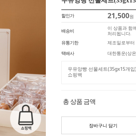
우유앙빵 선물세트(35gx15
21,500
할인가
원
이 상품과 함
배송비
처리됩니다.
유통기한
제조일로부터 
택배사
대한통운(상온
우유앙빵 선물세트(35gx15개입)
쇼핑백
총 상품 금액
장바구니 담기