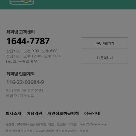
화과방 고객센터
1644-7787
FAQ 바로가기
상담시간 : 오전 9:00 - 오후 6:00
점심시간 : 오후 12:00 - 오후 1:00
1:1문의하기
(토, 일, 공휴일 휴무)
화과방 입금계좌
116-22-00684-9
하나은행 (구 외환은행)
예금주 : 대두식품
회사소개
이용약관
개인정보취급방침
이용안내
상호명 : (주)대두식품서울지점 대표 : 조성용 이메일 : jhcho76@idaedoo.com
통신판매업신고번호 : 제 2004-04009 개인정보담당자 : 조정호