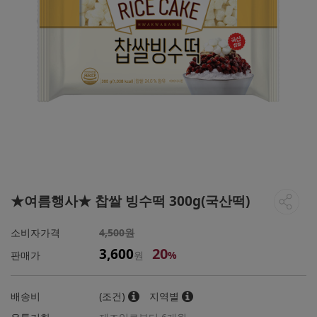
★여름행사★ 찹쌀 빙수떡 300g(국산떡)
소비자가격
4,500원
20
3,600
판매가
원
%
배송비
(조건)
지역별