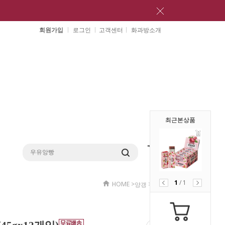
회원가입
로그인
고객센터
화과방소개
최근본상품
1
/
1
HOME
>
>
양갱
양갱