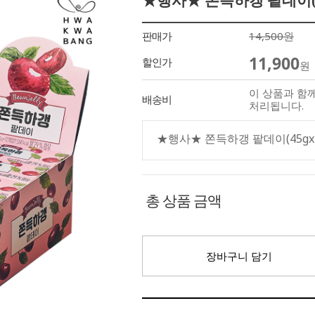
★행사★ 쫀득하갱 팥데이(4
판매가
14,500원
11,900
할인가
원
이 상품과 함
배송비
처리됩니다.
★행사★ 쫀득하갱 팥데이(45gx
총 상품 금액
장바구니 담기