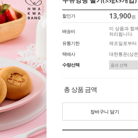
우유앙빵 딸기(35gx9개입
13,900
할인가
원
이 상품과 함
배송비
처리됩니다.
유통기한
제조일로부터 
택배사
대한통운(상온
수량선택
총 상품 금액
장바구니 담기