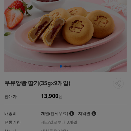
우유앙빵 딸기(35gx9개입)
13,900
판매가
원
배송비
개별(전체무료)
지역별
유통기한
제조일로부터 3개월
택배사
대한통운(상온)