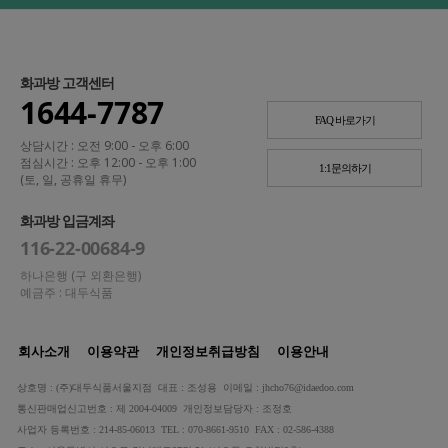
화과방 고객센터
1644-7787
FAQ 바로가기
상담시간 : 오전 9:00 - 오후 6:00
점심시간 : 오후 12:00 - 오후 1:00
1:1문의하기
(토, 일, 공휴일 휴무)
화과방 입금계좌
116-22-00684-9
하나은행 (구 외환은행)
예금주 : 대두식품
회사소개
이용약관
개인정보취급방침
이용안내
상호명 : (주)대두식품서울지점 대표 : 조성용 이메일 : jhcho76@idaedoo.com
통신판매업신고번호 : 제 2004-04009 개인정보담당자 : 조정호
사업자 등록번호 : 214-85-06013 TEL : 070-8661-9510 FAX : 02-586-4388