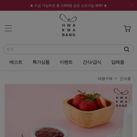
★ 지금 가입하면 총 3,000원 상당 신규가입 혜택! ★
베스트
특가상품
이벤트
간식/급식
답례품
대량구매
간식용