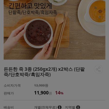
든든한 죽 3종 (250gx2개) x2박스 (단팥
죽/단호박죽/흑임자죽)
소비자가격
13,900원
14
11,900
판매가
원
%
배송비
개별(전체무료)
지역별