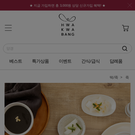
★ 지금 가입하면 총 3,000원 상당 신규가입 혜택! ★
베스트
특가상품
이벤트
간식/급식
답례품
떡/죽
죽