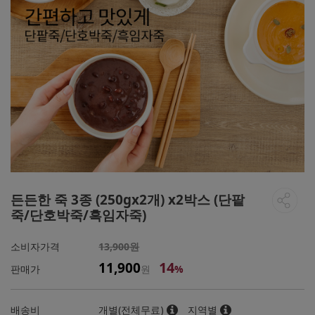
든든한 죽 3종 (250gx2개) x2박스 (단팥
죽/단호박죽/흑임자죽)
소비자가격
13,900원
14
11,900
판매가
원
%
배송비
개별(전체무료)
지역별