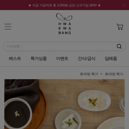
★ 지금 가입하면 총 3,000원 상당 신규가입 혜택! ★
베스트
특가상품
이벤트
간식/급식
답례품
화과방 특가
화과방 특가