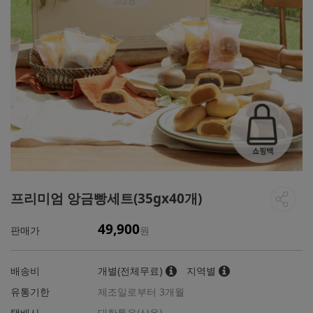
프리미엄 앙금빵세트(35gx40개)
49,900
판매가
원
배송비
개별(전체무료)
지역별
유통기한
제조일로부터 3개월
택배사
대한통운(상온)