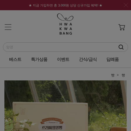
★ 지금 가입하면 총 3,000원 상당 신규가입 혜택! ★
베스트
특가상품
이벤트
간식/급식
답례품
빵
빵