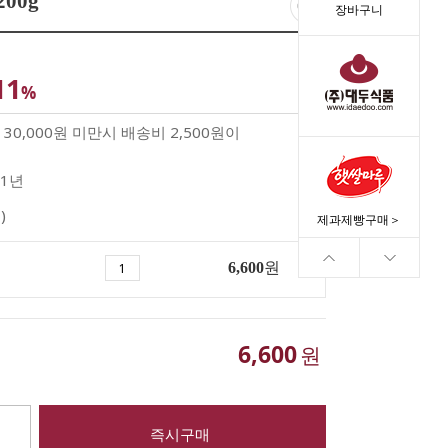
00g
장바구니
11
%
30,000원 미만시 배송비 2,500원이
1년
)
제과제빵구매＞
6,600
원
6,600
원
즉시구매