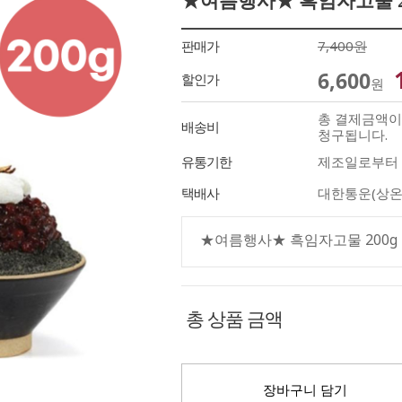
★여름행사★ 흑임자고물 2
판매가
7,400원
6,600
할인가
원
총 결제금액이 
배송비
청구됩니다.
유통기한
제조일로부터 
택배사
대한통운(상온
★여름행사★ 흑임자고물 200g
총 상품 금액
장바구니 담기