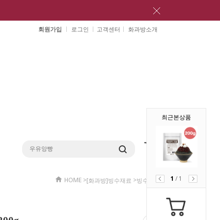
회원가입
로그인
고객센터
화과방소개
최근본상품
1
/
1
HOME
>
>
[화과방]빙수재료
빙수재료