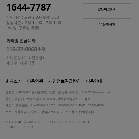
1644-7787
FAQ 바로가기
상담시간 : 오전 9:00 - 오후 6:00
점심시간 : 오후 12:00 - 오후 1:00
1:1문의하기
(토, 일, 공휴일 휴무)
화과방 입금계좌
116-22-00684-9
하나은행 (구 외환은행)
예금주 : 대두식품
회사소개
이용약관
개인정보취급방침
이용안내
상호명 : (주)대두식품서울지점 대표 : 조성용 이메일 : jhcho76@idaedoo.com
통신판매업신고번호 : 제 2004-04009 개인정보담당자 : 조정호
사업자 등록번호 : 214-85-06013 TEL : 070-8661-9510 FAX : 02-586-4388
주소 : 서울특별시 서초구 강남대로37길 51 (서초동,요한빌딩2층)
COPYRIGHT ⓒ 2008-2020 DAEDOO ALL RIGHTS RESERVED.
DESIGNED BY CLD.