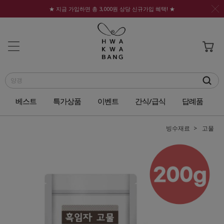
★ 지금 가입하면 총 3,000원 상당 신규가입 혜택! ★
베스트
특가상품
이벤트
간식/급식
답례품
빙수재료
고물