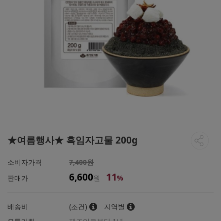
★여름행사★ 흑임자고물 200g
소비자가격
7,400원
11
6,600
판매가
원
%
배송비
(조건)
지역별