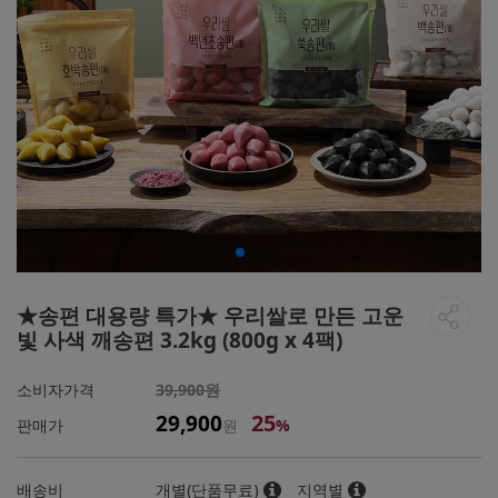
★송편 대용량 특가★ 우리쌀로 만든 고운
빛 사색 깨송편 3.2kg (800g x 4팩)
소비자가격
39,900원
25
29,900
판매가
원
%
배송비
개별(단품무료)
지역별