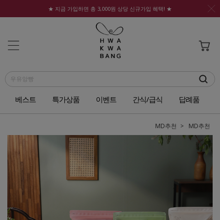
★ 지금 가입하면 총 3,000원 상당 신규가입 혜택! ★
베스트
특가상품
이벤트
간식/급식
답례품
MD추천
MD추천