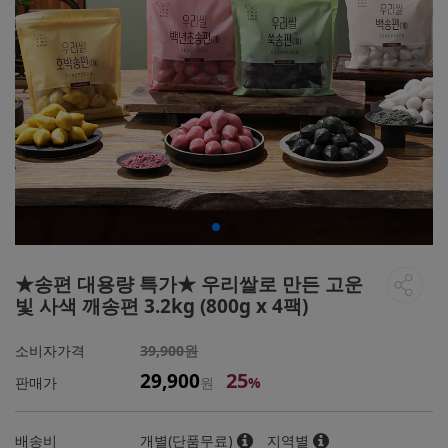
★송편 대용량 특가★ 우리쌀로 만든 고운
빛 사색 깨송편 3.2kg (800g x 4팩)
소비자가격
39,900원
25
29,900
판매가
원
%
배송비
개별(단품무료)
지역별