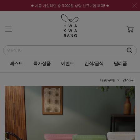
★ 지금 가입하면 총 3,000원 상당 신규가입 혜택! ★
베스트
특가상품
이벤트
간식/급식
답례품
대량구매
간식용