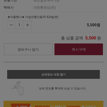
유통기한
제조일로부터 3년
택배사
대한통운(상온)
★여름행사★ 더알찬통단팥35 820g(캔)
5,500
원
5,500
총 상품 금액
원
즉시구매
장바구니 담기
상세정보 새창 열기
상세 정보를 확대해 보실 수 있습니다.