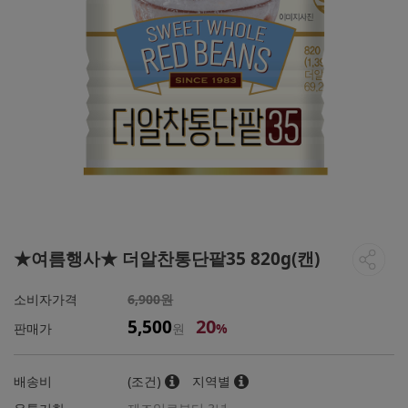
★여름행사★ 더알찬통단팥35 820g(캔)
소비자가격
6,900원
20
5,500
판매가
원
%
배송비
(조건)
지역별