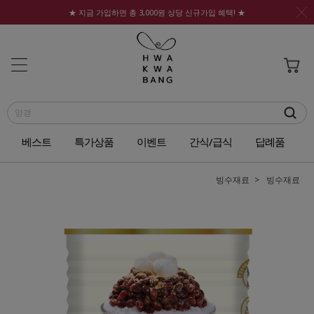
★ 지금 가입하면 총 3,000원 상당 신규가입 혜택! ★
베스트
특가상품
이벤트
간식/급식
답례품
빙수재료
빙수재료