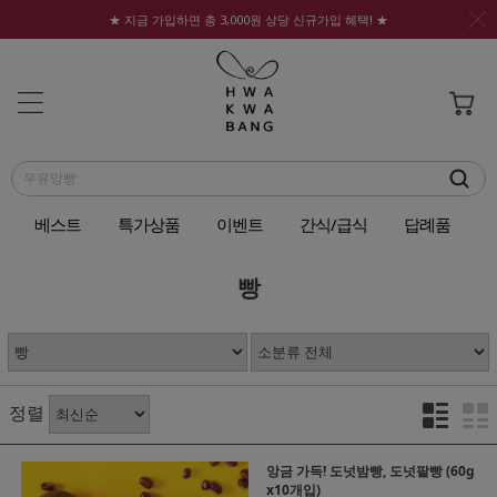
★ 지금 가입하면 총 3,000원 상당 신규가입 혜택! ★
베스트
특가상품
이벤트
간식/급식
답례품
빵
정렬
앙금 가득! 도넛밤빵, 도넛팥빵 (60g
x10개입)