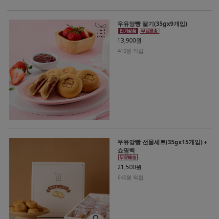
우유앙빵 딸기(35gx9개입)
13,900원
410원 적립
우유앙빵 선물세트(35gx15개입) +
쇼핑백
21,500원
640원 적립