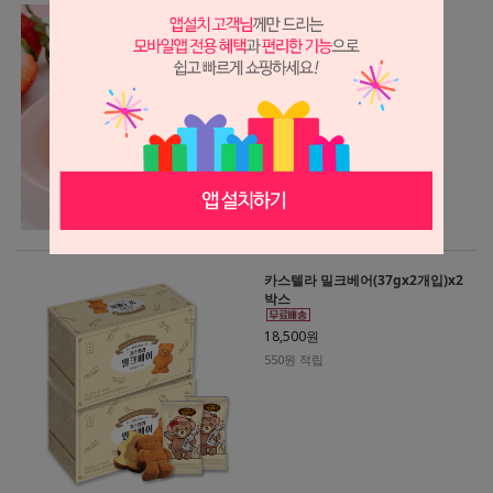
우유앙빵 딸기(35g x 20개입)
19,500원
580원 적립
카스텔라 밀크베어(37gx2개입)x2
박스
18,500원
550원 적립