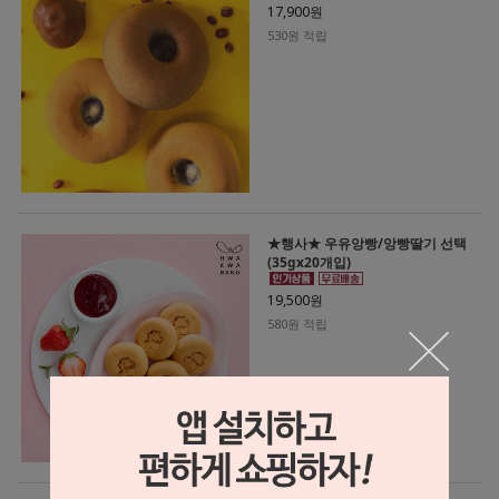
17,900원
530원 적립
★행사★ 우유앙빵/앙빵딸기 선택
(35gx20개입)
19,500원
580원 적립