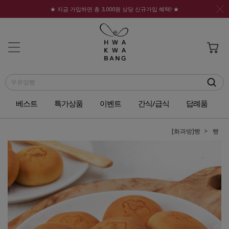
★ 지금 가입하면 총 3,000원 상당 신규가입 혜택! ★
베스트
특가상품
이벤트
간식/급식
답례품
[화과방]빵
빵