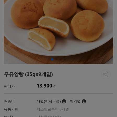
우유앙빵 (35gx9개입)
13,900
판매가
원
배송비
개별(전체무료)
지역별
유통기한
제조일로부터 3개월
택배사
대한통운(상온)