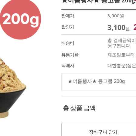
★여름행사★ 콩고물 200g
판매가
3,900원
3,100
할인가
원
총 결제금액이 
배송비
청구됩니다.
유통기한
제조일로부터 
택배사
대한통운(상온
★여름행사★ 콩고물 200g
총 상품 금액
장바구니 담기