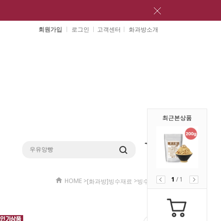
회원가입
로그인
고객센터
화과방소개
최근본상품
1
/
1
HOME
>
>
[화과방]빙수재료
빙수재료