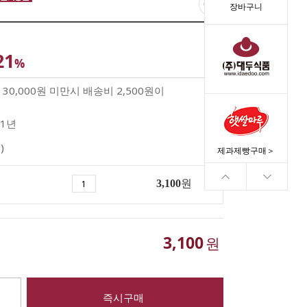
장바구니
21
%
30,000원 미만시 배송비 2,500원이
1년
)
제과제빵구매＞
3,100
원
3,100
원
즉시구매