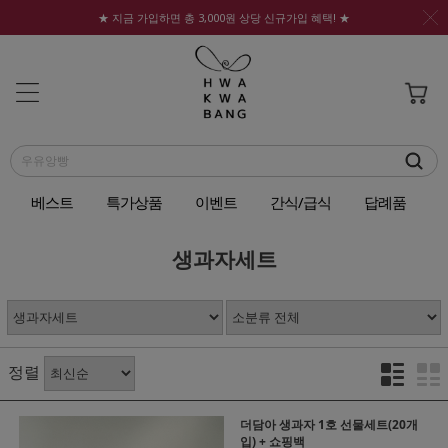
★ 지금 가입하면 총 3,000원 상당 신규가입 혜택! ★
베스트
특가상품
이벤트
간식/급식
답례품
생과자세트
정렬
더담아 생과자 1호 선물세트(20개
입) + 쇼핑백