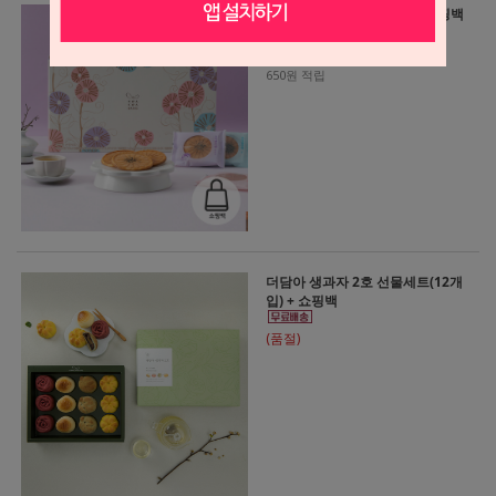
우리쌀전병세트(18개입) + 쇼핑백
21,900원
650원 적립
더담아 생과자 2호 선물세트(12개
입) + 쇼핑백
(품절)