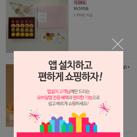
36,500원
1,090원 적립
우유앙빵 선물세트(35gx15개입) +
쇼핑백
21,500원
640원 적립