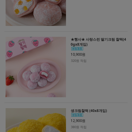
★행사★ 사랑스런 딸기크림 찰떡(4
0gx8개입)
10,900원
320원 적립
생크림찰떡 (40x8개입)
12,900원
380원 적립