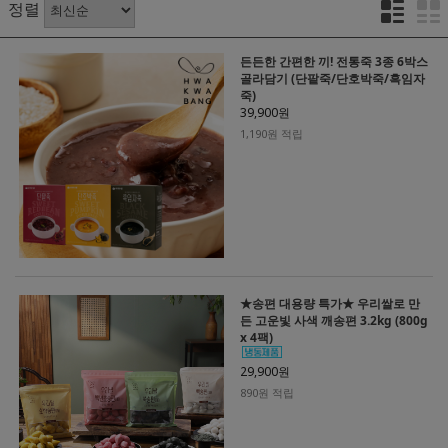
정렬
든든한 간편한 끼! 전통죽 3종 6박스
골라담기 (단팥죽/단호박죽/흑임자
죽)
39,900원
1,190원 적립
★송편 대용량 특가★ 우리쌀로 만
든 고운빛 사색 깨송편 3.2kg (800g
x 4팩)
29,900원
890원 적립