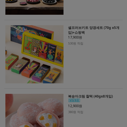
셀프러브키트 양갱세트 (70g x5개
입)+쇼핑백
17,900원
530원 적립
복숭아크림 찰떡 (40gx8개입)
12,900원
380원 적립