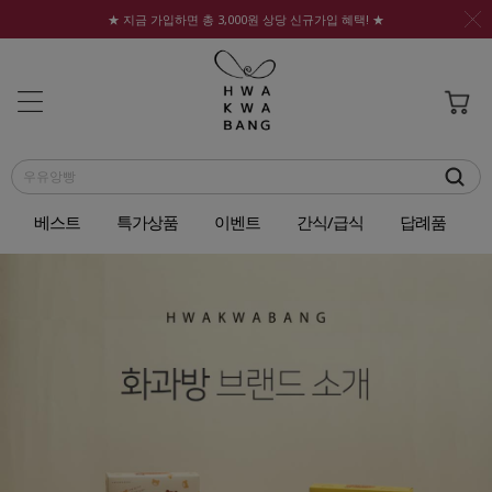
★ 지금 가입하면 총 3,000원 상당 신규가입 혜택! ★
베스트
특가상품
이벤트
간식/급식
답례품