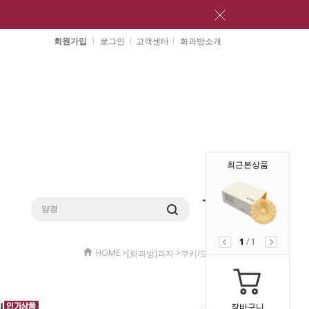
회원가입
로그인
고객센터
화과방소개
최근본상품
1
/
1
HOME
>
>
[화과방]과자
쿠키/모나카
장바구니