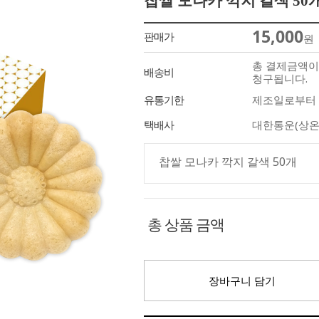
찹쌀 모나카 깍지 갈색 50
15,000
판매가
원
총 결제금액이 
배송비
청구됩니다.
유통기한
제조일로부터 
택배사
대한통운(상온
찹쌀 모나카 깍지 갈색 50개
총 상품 금액
장바구니 담기