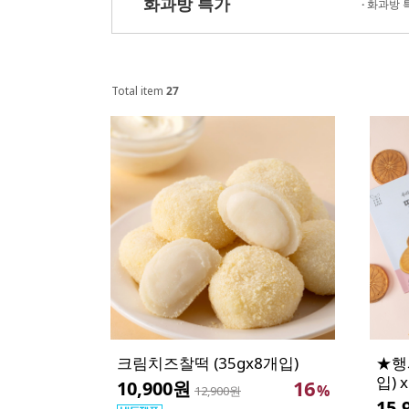
화과방 특가
·
화과방 
Total item
27
크림치즈찰떡 (35gx8개입)
★행
입) 
16
10,900원
%
12,900원
15,