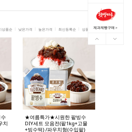
제과제빵구매＞
기상품순
낮은가격
높은가격
최신등록순
상품명순
빙수
★여름특가★시원한 팥빙수
파우치
DIY세트 모음전(팥1kg+고물
+빙수떡) /파우치형(수입팥)