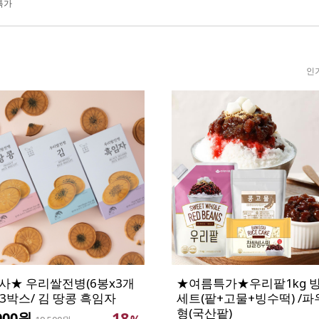
특가
인
사★ 우리쌀전병(6봉x3개
★여름특가★우리팥1kg 
x3박스/ 김 땅콩 흑임자
세트(팥+고물+빙수떡) /
형(국산팥)
18
900원