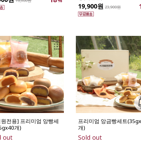
%
19,500원
19,900원
23,900원
직원전용] 프리미엄 앙빵세
프리미엄 앙금빵세트(35gx
5gx40개)
개)
d out
Sold out