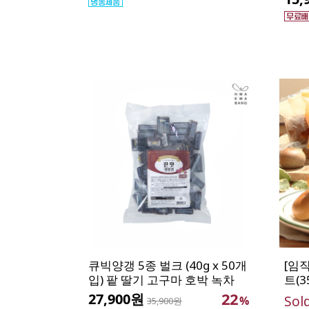
큐빅양갱 5종 벌크 (40g x 50개
[임
입) 팥 딸기 고구마 호박 녹차
트(3
22
27,900원
Sol
%
35,900원