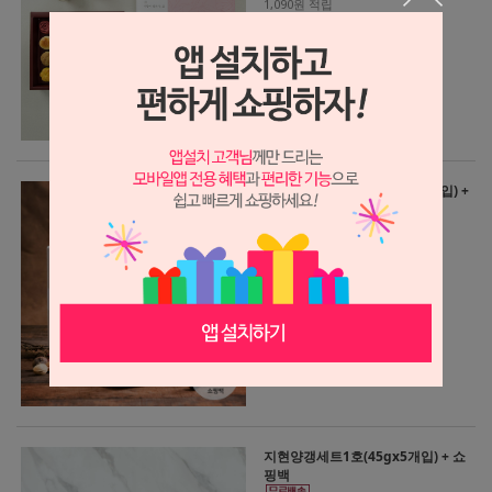
1,090원 적립
오색양갱 선물세트 (45gx14개입) +
쇼핑백
20,900원
620원 적립
지현양갱세트1호(45gx5개입) + 쇼
핑백