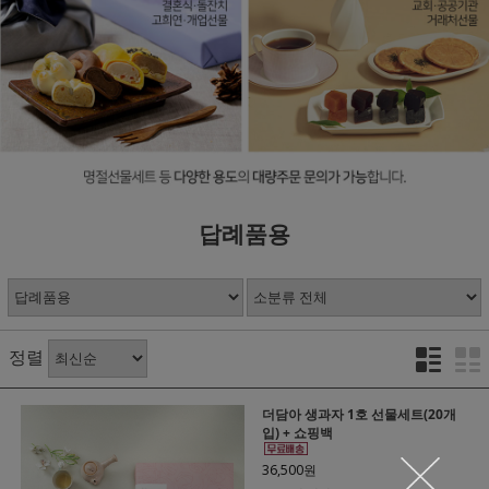
답례품용
정렬
더담아 생과자 1호 선물세트(20개
입) + 쇼핑백
36,500원