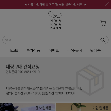
★ 지금 가입하면 총 3,000원 상당 신규가입 혜택! ★
베스트
특가상품
이벤트
간식/급식
답례품