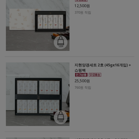
12,500원
370원 적립
지현양갱세트 2호 (45gx16개입) +
쇼핑백
25,500원
760원 적립