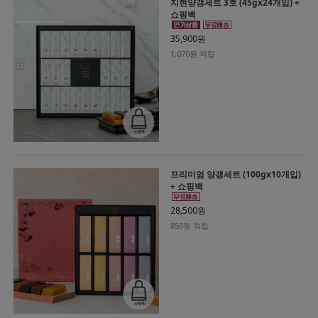
지현양갱세트 3호 (45gx24개입) +
쇼핑백
35,900원
1,070원 적립
프리미엄 양갱세트 (100gx10개입)
+ 쇼핑백
28,500원
850원 적립